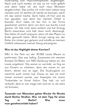
Ausbildung zum Physiotherapeuten angefangen.
Nach und nach merkte ich das es mir nicht gefällt
und dann habe ich die nach neun Monaten
abgebrochen. Das wollte ich nicht mein Leben lang
machen und ich dachte ich werde es bereuen, wenn
ich das weiter mache. Dann habe ich hier und da
mal gejobbt, war dann bei meinem Onkel in
Kanada. Dort habe ich bei ihm in der Firma
gearbeitet und bin dann von dort aus durchs Land
gereist. Ich hab mich dann einfach mal bei Energy
Berlin beworben und hab dann wohl überzeugt.
Das hätte ich wohl verpasst, wenn ich den Physio zu
Ende gemacht hätte. Mich bringt wenig aus der
Ruhe, bin immer gut gelaunt und schaffe es meinem
Umfeld unbewusst meinen Slang anzueignen.
Was ist das Highlight deiner Karriere?
NRJ in the Park vor der 30.000 Leute Meute zu
performen. Das war heftig. Zusammen mit meinem
Kumpel DJ Weeo von NRJ Hamburg haben wir die
Leute angeheizt. Die waren so verrückt, es fing an
aus Eimern zu schütten, aber die waren so am
feiern, denen war es egal. Die Studiogäste sin
natürlich auch immer top. Etwas an das ich mich
immer erinnern werde, war freestylen mit Justin
Timberlake im Hotel Adlon. Das hab ich voll
verkackt, aber er war mega nett und tat so als wäre
ich Eminem.
Tausende von Menschen gehen Woche für Woche
durch Berlins Straßen. Was ist dein Tipp für einen
Tag in Berlin? Was muss
man gesehen/erlebt haben?