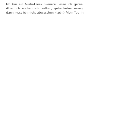
Ich bin ein Sushi-Freak. Generell esse ich gerne.
Aber ich koche nicht selbst, gehe lieber essen,
dann muss ich nicht abwaschen. (lacht) Mein Tag in
Berlin würde zum Lunch mit Schawarma in der
Gleimstraße bei Zeddar starten. Die Jungs kenne
ich gut und bin dort zwei Mal pro Woche. Danach
im Prenzlberg den Fahrradweg auf der
Schönhauser Allee runter bis zum Alex. Wenn ihr
nicht skaten könnt, nehmt ein Fahrrad. Danach
würde ich in einen der unendlichen und vielfältigen
Foodstores zu Mittag essen. Vielleicht bei Mikurto
Sushi, da gehe ich oft hin. Danach einen freshen
Haircut im Friseursalon eines Kumpels in der
Florastraße. Was der für Stories erzählt, da muss es
verrückt zu gehen. Danach mit der Slagline in den
Bürgerpark (Pankow) und zwischen zwei Bäumen
aufspannen. Danach nochmal das Skateboard
geschnappt und die Behmbrücke
(Wedding/Prenzlberg) hinunter bis zum Mauerpark.
Während man mit Highspeed aufpassen muss, sich
nicht hinzupacken, fährt die S-Bahn unter dir. Geiles
Feeling, vor dir der Mauerpark, dahinter der
Fernsehturm. Zum Feierabend dann dahin gehen
wo die BSR oder Polizei essen geht, die wissen wo
es gut ist, denn die machen das täglich. Diesen
Tipp hat mir Prinz Pi im Studio gegeben.
Welche Lieblingsorte hast du in Berlin?
Mein Kiez Pankow. Die Florastraße mit dem
Kosmetikstudio meiner Mum un dem
Kissingenstadion. Dort kennt man sich noch und