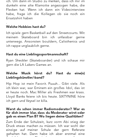
ich. Um dann im Studio zu merken, dass ich mir im
dunkeln eine alte Klamotte angezogen habe, die
Flecken hat. Wenn ich dann ein Videointerview
habe, frage ich die Kollegen ob sie noch ein
Ersatzshirt haben
.
Welche Hobbies hast du?
Ich spiele gern Basketball auf den Streetcourts. Mit
meinem Skateboard bin ich unfassbar gerne
unterwegs. Ansonsten bouldern, Calisthenics und
ich rappe unglaublich gerne.
Hast du eine Lieblingssportmannschaft?
Ryan Sheckler (Skateboarder) und ich schaue mir
gern die LA Lakers Games an.
Welche Musik hörst du? Hast du eine(n)
Lieblingskünstler/-band?
Hip Hop ist mein Favorit. Puuuh... Gibt viele. Als
ich klein war, war Eminem ein großes Idol, das ist
er heute noch. Mac Miller als Freshmen war krass.
Lloyd Banks feiere ich bis heute. SIXTYNINE höre
ich gern und Veysel ist killa.
Warst du schon immer Radiomoderator? War es
für dich immer klar, dass du Moderator wirst oder
gab es einen Plan B? Wo liegen deine Qualitäten?
Zum Ende der Schulzeit, kurz vorm Abi stieg der
Druck etwas machen zu müssen. Ich war wohl der
einzige auf meiner Schule der gern Referate
gehalten hat. Dann habe ich aber erstmal eine