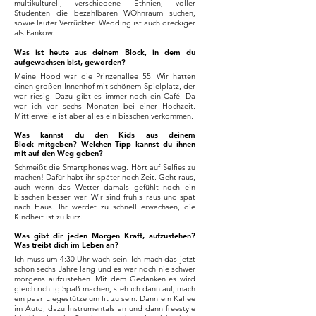
multikulturell, verschiedene Ethnien, voller
Studenten die bezahlbaren WOhnraum suchen,
sowie lauter Verrückter. Wedding ist auch dreckiger
als Pankow.
Was ist heute aus deinem Block, in dem du
aufgewachsen bist, geworden?
Meine Hood war die Prinzenallee 55. Wir hatten
einen großen Innenhof mit schönem Spielplatz, der
war riesig. Dazu gibt es immer noch ein Café. Da
war ich vor sechs Monaten bei einer Hochzeit.
Mittlerweile ist aber alles ein bisschen verkommen.
Was kannst du den Kids aus deinem
Block mitgeben? Welchen Tipp kannst du ihnen
mit auf den Weg geben?
Schmeißt die Smartphones weg. Hört auf Selfies zu
machen! Dafür habt ihr später noch Zeit. Geht raus,
auch wenn das Wetter damals gefühlt noch ein
bisschen besser war. Wir sind früh's raus und spät
nach Haus. Ihr werdet zu schnell erwachsen, die
Kindheit ist zu kurz.
Was gibt dir jeden Morgen Kraft, aufzustehen?
Was treibt dich im Leben an?
Ich muss um 4:30 Uhr wach sein. Ich mach das jetzt
schon sechs Jahre lang und es war noch nie schwer
morgens aufzustehen. Mit dem Gedanken es wird
gleich richtig Spaß machen, steh ich dann auf, mach
ein paar Liegestütze um fit zu sein. Dann ein Kaffee
im Auto, dazu Instrumentals an und dann freestyle