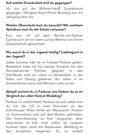
Auf welche Grundschule bist du gegangen?
Ich bin auf die Wilhelm-Hauff Grundschule
gegangen. Übrigens Kevin-Prince Boateng war ein
Jahrgang über mir.
Welche Oberschule hast du besucht? Mit welchem
Abschluss hast du die Schule verlassen?
Erst war ich auf dem Bertha-von-Suttner
Gymnasium. Ich bin dann auf die Bettina-von-Arnim
Gesamtschule gewechselt.
Wo warst du in der Jugend häufig? Lieblingsort in
der Jugend?
Jeden Sommer hab ich im Freibad Pankow gelebt.
Basketball habe ich mit meinen Kumpels bei den
Reinickendorfer Füchsen gespielt. In den
Schulferien sind wir meist zu Verwandten in der
Nähe von Danzig gefahren. Vor allem in en
Sommerferien waren fünf Wochen, echt zu viel.
Aktuell wohnst du in Pankow, wie findest du es im
Vergleich zur alten Heimat Wedding?
Pankow ist unterschätzt! Pankow sei jwd, dabei bist
du mit der U2 in zwei Stationen an der
Schönhauser Allee direkt am Mauerpark. Pankow
ist kommunikativ und auf dem Boden geblieben.
Die Gentrifizierung ist hier langsamer, aber
verkommen ist hier noch nichts. So langsam
kommen dann doch die Neubauten. Wedding ist
das komplette Gegenteil. Es ist einfach