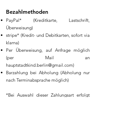
Bezahlmethoden
PayPal* (Kreditkarte, Lastschrift,
Überweisung)
stripe* (Kredit- und Debitkarten, sofort via
klarna)
Per Überweisung, auf Anfrage möglich
(per Mail an
hauptstadtkind.berlin@gmail.com
)
Barzahlung bei Abholung (Abholung nur
nach Terminabsprache möglich)
*Bei Auswahl dieser Zahlungsart erfolgt
im nächsten Schritt die Weiterleitung zu
PayPal oder stripe. Nach erfolgter
Zahlung wirst Du auf
unsere Seite
zurückgeleitet.