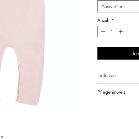
Auswählen
Anzahl
*
In
Lieferzeit
4 Tage
Pflegehinweis
Waschen bei 30 °C,
Bleichen nicht erl
Nicht im Trommel
Bügeln mit gering
Nicht chemisch re
le