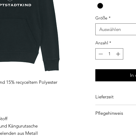
Größe
*
Auswählen
Anzahl
*
In
d 15% recyceltem Polyester
Lieferzeit
4 Tage
Pflegehinweis
toff
Waschen bei 30 °C,
 und Kängurutasche
Bleichen nicht erl
delenden aus Metall