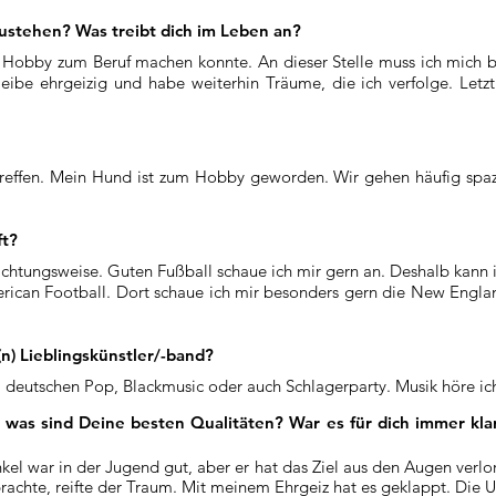
zustehen? Was treibt dich im Leben an?
n Hobby zum Beruf machen konnte. An dieser Stelle muss ich mich b
be ehrgeizig und habe weiterhin Träume, die ich verfolge. Letztl
effen. Mein Hund ist zum Hobby geworden. Wir gehen häufig spazie
ft?
achtungsweise. Guten Fußball schaue ich mir gern an. Deshalb kann i
rican Football. Dort schaue ich mir besonders gern die New Engl
n) Lieblingskünstler/-band?
 deutschen Pop, Blackmusic oder auch Schlagerparty. Musik höre ic
was sind Deine besten Qualitäten? War es für dich immer klar,
el war in der Jugend gut, aber er hat das Ziel aus den Augen verlo
rbrachte, reifte der Traum. Mit meinem Ehrgeiz hat es geklappt. Die