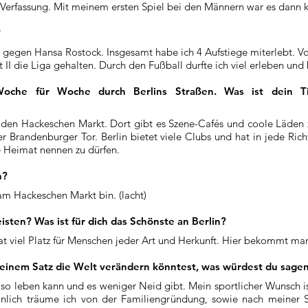
 Verfassung. Mit meinem ersten Spiel bei den Männern war es dann kl
?
adt gegen Hansa Rostock. Insgesamt habe ich 4 Aufstiege miterlebt.
t II die Liga gehalten. Durch den Fußball durfte ich viel erleben u
che für Woche durch Berlins Straßen. Was ist dein Ti
h den Hackeschen Markt. Dort gibt es Szene-Cafés und coole Läden
andenburger Tor. Berlin bietet viele Clubs und hat in jede Richtun
ne Heimat nennen zu dürfen.
n?
 am Hackeschen Markt bin. (lacht)
sten? Was ist für dich das Schönste an Berlin?
 hat viel Platz für Menschen jeder Art und Herkunft. Hier bekommt ma
einem Satz die Welt verändern könntest, was würdest du sage
 so leben kann und es weniger Neid gibt. Mein sportlicher Wunsch i
sönlich träume ich von der Familiengründung, sowie nach meiner S