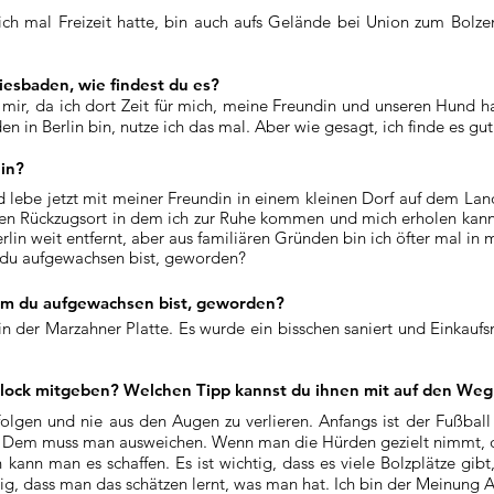
ch mal Freizeit hatte, bin auch aufs Gelände bei Union zum Bolz
esbaden, wie findest du es?
t mir, da ich dort Zeit für mich, meine Freundin und unseren Hund ha
n in Berlin bin, nutze ich das mal. Aber wie gesagt, ich finde es gu
lin?
d lebe jetzt mit meiner Freundin in einem kleinen Dorf auf dem Lan
nen Rückzugsort in dem ich zur Ruhe kommen und mich erholen kann. 
Berlin weit entfernt, aber aus familiären Gründen bin ich öfter mal in
 du aufgewachsen bist, geworden?
dem du aufgewachsen bist, geworden?
der Marzahner Platte. Es wurde ein bisschen saniert und Einkaufs
Block mitgeben? Welchen Tipp kannst du ihnen mit auf den We
folgen und nie aus den Augen zu verlieren. Anfangs ist der Fußbal
n. Dem muss man ausweichen. Wenn man die Hürden gezielt nimmt, 
nn man es schaffen. Es ist wichtig, dass es viele Bolzplätze gibt,
ig, dass man das schätzen lernt, was man hat. Ich bin der Meinung Ar